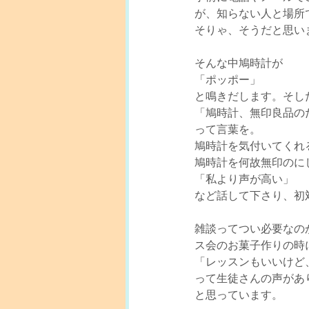
が、知らない人と場所
そりゃ、そうだと思い
そんな中鳩時計が
「ポッポー」
と鳴きだします。そし
「鳩時計、無印良品の
って言葉を。
鳩時計を気付いてくれ
鳩時計を何故無印のに
「私より声が高い」
など話して下さり、初
雑談ってつい必要なの
ス会のお菓子作りの時
「レッスンもいいけど
って生徒さんの声があ
と思っています。