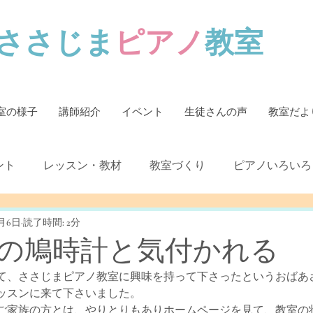
ささじま
ピアノ
教室
室の様子
講師紹介
イベント
生徒さんの声
教室だよ
ント
レッスン・教材
教室づくり
ピアノいろいろ
1月6日
読了時間: 2分
の鳩時計と気付かれる
て、ささじまピアノ教室に興味を持って下さったというおばあ
ッスンに来て下さいました。
ご家族の方とは、やりとりもありホームページを見て、教室の