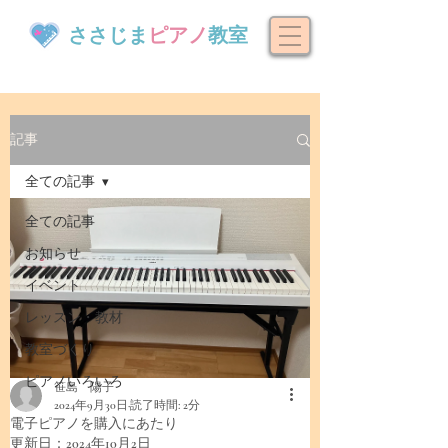
ささじま
ピアノ
教室
記事
全ての記事
全ての記事
お知らせ
イベント
レッスン・教材
教室づくり
ピアノいろいろ
笹島 陽子
2024年9月30日
読了時間: 2分
電子ピアノを購入にあたり
更新日：
2024年10月2日