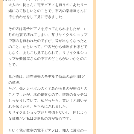
大人の生徒さんに電子ピアノを買うのにあたり一
緒にみて欲しいとのことで、市内の楽器屋さんに
待ち合わせをして見に行きました。
その方は電子ピアノを持っておられましたが、1
月の地震で壊れてしまい、某リサイクルショップ
で別のを買われたのですが、音が出なくなったと
のこと。かといって、中古だから修理するほどで
もなく、あちこち見ておられて、リサイクルショ
ップか楽器屋さんの中古のどちらがいいかとのこ
とで。
見た物は、現在発売のモデルで新品の4割引ほど
の値段。
ただ、傷と足ペダルのくすみがあるのが難点との
ことでしたが、木の鍵盤なので、鍵盤のタッチは
しっかりしていて、私だったら、買い！と思いそ
れを伝えた所、そちらにされました。
リサイクルショップだと整備もないし、同じよう
な価格だと私は楽器店の方が安心です。
という我が教室の電子ピアノは、知人に激安の一