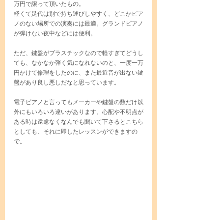
万円で譲って頂いたもの。
軽くて足代は別で持ち運びしやすく、どこかピア
ノのない場所での演奏には最適。グランドピアノ
が弾けない夜中などには便利。
ただ、鍵盤がプラスチックなので軽すぎてどうし
ても、なかなか弾く気になれないのと、一度一万
円かけて修理をしたのに、また最近音が出ない鍵
盤があり良し悪しだなと思っています。
電子ピアノと言ってもメーカーや鍵盤の数だけ以
外にもいろいろ違いがあります。心配や不明点が
ある時は遠慮なくなんでも聞いて下さるとこちら
としても、それに即したレッスンができますの
で。