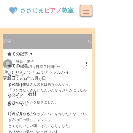
ささじま
ピアノ
教室
記事
全ての記事
笹島 陽子
全ての記事
2024年10月29日
読了時間: 1分
頂いたりんごジャムでアップルパイ
お知らせ
更新日：
2024年12月17日
イベント
この間、生徒さんのおばあちゃんから、
「リンゴたくさんいただいたからジャムにしたの
レッスン・教材
食べて」
とりんごジャムを頂きました。
教室づくり
ピアノいろいろ
それを見ると、アップルパイを作りたくなってい
ざ次の日の朝にチャレンジ。
とてもおいしい朝ごはんになりました。
ありがたい気分でいっぱいです。