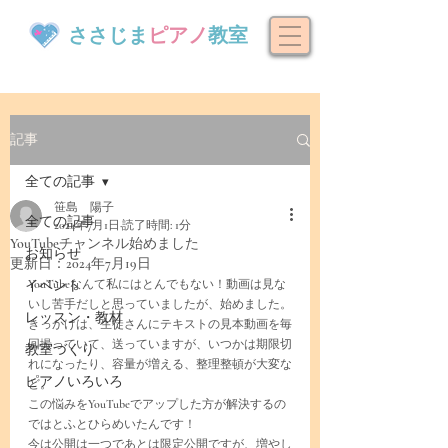
ささじま
ピアノ
教室
記事
全ての記事
笹島 陽子
全ての記事
2024年7月1日
読了時間: 1分
YouTubeチャンネル始めました
お知らせ
更新日：
2024年7月19日
イベント
YouTubeなんて私にはとんでもない！動画は見な
いし苦手だしと思っていましたが、始めました。
レッスン・教材
きっかけは、生徒さんにテキストの見本動画を毎
回撮っていて、送っていますが、いつかは期限切
教室づくり
れになったり、容量が増える、整理整頓が大変な
ピアノいろいろ
ど。
この悩みをYouTubeでアップした方が解決するの
ではとふとひらめいたんです！
今は公開は一つであとは限定公開ですが、増やし