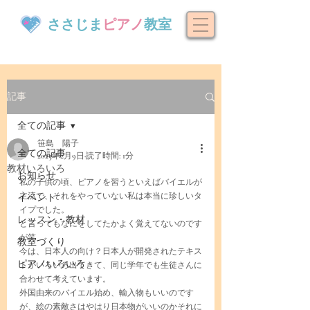
ささじま
ピアノ
教室
記事
全ての記事
笹島 陽子
全ての記事
2023年2月9日
読了時間: 1分
教材いろいろ
お知らせ
私の子供の頃、ピアノを習うといえばバイエルが
主流で、それをやっていない私は本当に珍しいタ
イベント
イプでした。
レッスン・教材
と言ってもなにをしてたかよく覚えてないのです
が笑
教室づくり
今は、日本人の向け？日本人が開発されたテキス
ピアノいろいろ
トがいろいろ出てきて、同じ学年でも生徒さんに
合わせて考えています。
外国由来のバイエル始め、輸入物もいいのです
が、絵の素敵さはやはり日本物がいいのかそれに