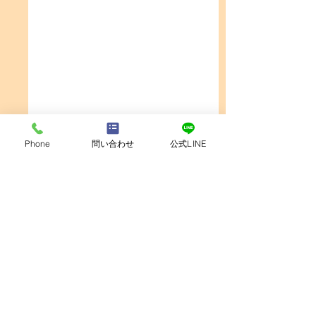
Phone
問い合わせ
公式LINE
コメント
大人のピアノレッスン
【高岡市】発表会
コメントを追加…
｜初心者から「カノ
んばったご褒美♪